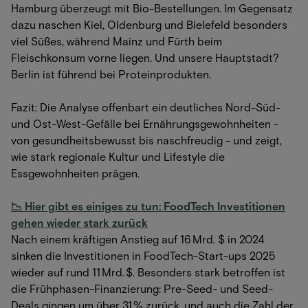
Hamburg überzeugt mit Bio-Bestellungen. Im Gegensatz
dazu naschen Kiel, Oldenburg und Bielefeld besonders
viel Süßes, während Mainz und Fürth beim
Fleischkonsum vorne liegen. Und unsere Hauptstadt?
Berlin ist führend bei Proteinprodukten.
Fazit: Die Analyse offenbart ein deutliches Nord-Süd-
und Ost-West-Gefälle bei Ernährungsgewohnheiten -
von gesundheitsbewusst bis naschfreudig - und zeigt,
wie stark regionale Kultur und Lifestyle die
Essgewohnheiten prägen.
📉 Hier gibt es einiges zu tun: FoodTech Investitionen
gehen wieder stark zurück
Nach einem kräftigen Anstieg auf 16 Mrd. $ in 2024
sinken die Investitionen in FoodTech-Start-ups 2025
wieder auf rund 11 Mrd. $. Besonders stark betroffen ist
die Frühphasen-Finanzierung: Pre-Seed- und Seed-
Deals gingen um über 31 % zurück, und auch die Zahl der