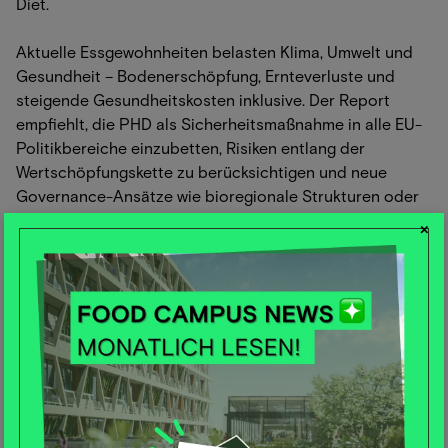
Diet.
Aktuelle Essgewohnheiten belasten Klima, Umwelt und
Gesundheit – Bodenerschöpfung, Ernteverluste und
steigende Gesundheitskosten inklusive. Der Report
empfiehlt, die PHD als Sicherheitsmaßnahme in alle EU-
Politikbereiche einzubetten, Risiken entlang der
Wertschöpfungskette zu berücksichtigen und neue
Governance-Ansätze wie bioregionale Strukturen oder
ein Grundrecht auf Ernährung zu prüfen, um Resilienz
×
und Nachhaltigkeit zu stärken.
📱So stark prägen Influencer unsere Nachhaltigkeits-
Wahrnehmung
Eine aktuelle Studie aus China und UK zeigt: Influencer
können unser moralisches Handeln lenken – auch beim
Essen. In vier Online-Experimenten wurden
Teilnehmer:innen entweder mit typischen Lifestyle-
Influencern oder mit „moralischen“ Influencern