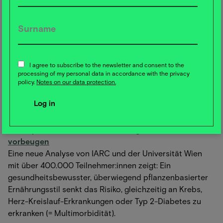
Salzgehalte in Eigenmarkenprodukten und erweitert sein
Sortiment an pflanzlichen Lebensmitteln. Bereits über
1.400 vegane Produkte sind verfügbar – mehr als
doppelt so viele wie 2021.
I agree to subscribe to the newsletter and consent to the
Der pflanzenbasierte Anteil im Sortiment liegt bei 56,4 %.
processing of my personal data in accordance with the privacy
Zudem unterstützt ALDI SÜD die Einführung eines
policy.
Notes on our data protection.
reduzierten Mehrwertsteuersatzes für pflanzliche
Alternativen.
🥗 Mit pflanzenbasierter Ernährung Multimorbidität
vorbeugen
Eine neue Analyse von IARC und der Universität Wien
mit über 400.000 Teilnehmer:innen zeigt: Ein
gesundheitsbewusster, überwiegend pflanzenbasierter
Ernährungsstil senkt das Risiko, gleichzeitig an Krebs,
Herz-Kreislauf-Erkrankungen oder Typ 2-Diabetes zu
erkranken (= Multimorbidität).