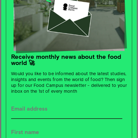
konfrontiert, die aktiv für Umwelt- und
Lebensmittelbewusstsein einstehen.
Das Ergebnis: Wer die „moralischen“ Influencer sah, war
21 % eher bereit, Lebensmittel zu kaufen, die zur
Reduktion von Food Waste beitragen. Besonders
wirksam war der Effekt bei Influencern, die unabhängig
und autonom auftraten. Die Studie zeigt, dass der
Receive monthly news about the food
world 🚀
moralische Einfluss von Influencern ein starkes
Instrument ist, um nachhaltiges Konsumverhalten zu
Would you like to be informed about the latest studies,
fördern.
insights and events from the world of food? Then sign
up for our Food Campus newsletter - delivered to your
inbox on the 1st of every month
🥫
ALDI SÜD optimiert Zucker- und Salzgehalte und
stellt mehr pflanzliche Lebensmittel ins Regal
Seit 2023 veröffentlicht ALDI SÜD ihren
Ernährungsreport, um Strategie, Maßnahmen und Ziele
transparent zu machen.
Der Discounter optimierte zuletzt Zucker- und