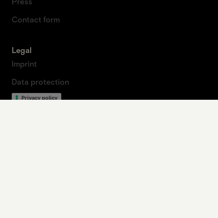
Press
Contact form
Legal
Imprint
Data protection
Privacy policy
Our contribution to planetary health