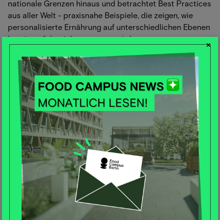
nationale Grenzen hinaus und betrachtet Best Practices
aus aller Welt - praxisnahe Beispiele, die zeigen, wie
personalisierte Ernährung auf unterschiedlichen Ebenen
bereits erfolgreich umgesetzt wird.
×
➤
Hier gehts zu den Tickets
🌏 Food News around the world
🚨 Der neue EAT-Lancet 2.0 Report ist da – und er ist