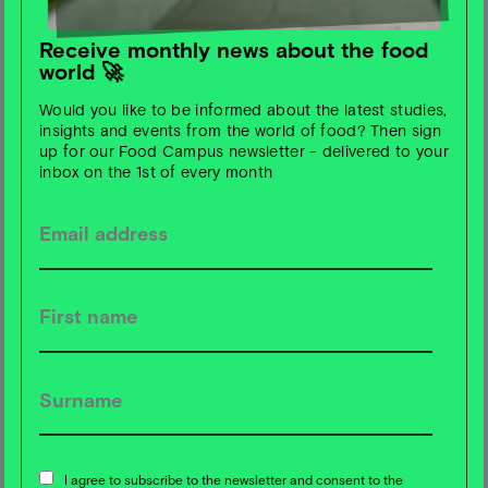
ein Weckruf für die Branche
Unsere Ernährungssysteme stehen an einem
Receive monthly news about the food
Wendepunkt: 7 von 9 planetaren Grenzen sind
world 🚀
überschritten und unsere Essgewohnheiten verursachen
Would you like to be informed about the latest studies,
rund 30 % der globalen Treibhausgasemissionen.
insights and events from the world of food? Then sign
Gleichzeitig tragen die reichsten 30 % über 70 % der
up for our Food Campus newsletter - delivered to your
ernährungsbedingten Umweltschäden.
inbox on the 1st of every month
Der Report zeigt aber auch Wege aus der Krise:
Gesunde, nachhaltige und gerechte Ernährung könnte
Millionen vorzeitige Todesfälle verhindern. Neu im Fokus:
Gerechtigkeit, faire Arbeitsbedingungen und die Rechte
marginalisierter Gruppen.
Ein Must-Read für alle, die Ernährungssysteme wirklich
transformieren wollen.
➤
Jetzt den EAT-Lancet 2.0 Report lesen
I agree to subscribe to the newsletter and consent to the