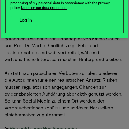
processing of my personal data in accordance with the privacy
📱 Positionspapier: "Fehl- & Desinformation zu
policy.
Notes on our data protection.
Nahrungsergänzungsmitteln in den sozialen Medien"
Social Media ist voll mit Empfehlungen zu
Nahrungsergänzungsmitteln, doch viele davon sind
ökonomisch getrieben und schlicht falsch oder sogar
gefährlich. Das neue Positionspapier von Emma Gauch
und Prof. Dr. Martin Smollich zeigt: Fehl- und
Desinformation sind weit verbreitet, während
wirtschaftliche Interessen meist im Hintergrund bleiben.
Anstatt nach pauschalen Verboten zu rufen, plädieren
die Autor:innen für einen realistischen Ansatz: Risiken
müssen regulatorisch angegangen, Chancen zur
evidenzbasierten Aufklärung aber aktiv genutzt werden.
So kann Social Media zu einem Ort werden, der
Verbraucher:innen schützt und seriösen Herstellern
gleichermaßen zugutekommt.
➤
Hier gehts zum Positionspapier