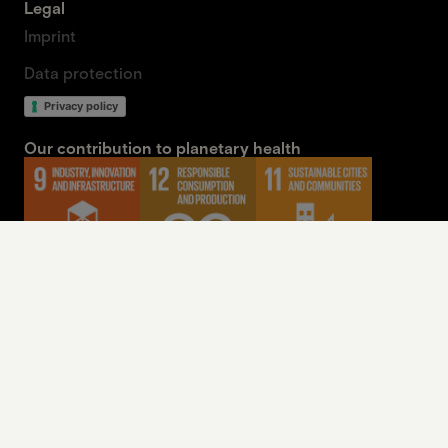
Legal
Imprint
Data protection
Privacy policy
Our contribution to planetary health
Powered by
Artprojekt Nature & Nutrition GmbH 2026