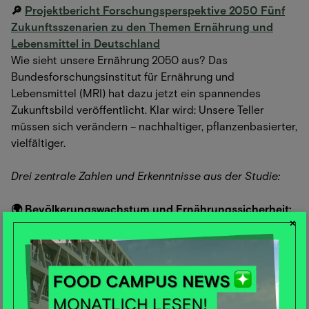
🔎
Projektbericht Forschungsperspektive 2050 Fünf
Zukunftsszenarien zu den Themen Ernährung und
Lebensmittel in Deutschland
Wie sieht unsere Ernährung 2050 aus? Das
Bundesforschungsinstitut für Ernährung und
Lebensmittel (MRI) hat dazu jetzt ein spannendes
Zukunftsbild veröffentlicht. Klar wird: Unsere Teller
müssen sich verändern – nachhaltiger, pflanzenbasierter,
vielfältiger.
Drei zentrale Zahlen und Erkenntnisse aus der Studie:
🌍 Bevölkerungswachstum und Ernährungssicherheit:
×
Bis 2050 wird ein signifikanter Anstieg der
Weltbevölkerung erwartet, was die Nachfrage nach
Nahrungsmitteln erheblich erhöhen wird.
🚜 Klimawandel und landwirtschaftliche Produktion:
Extreme Wetterereignisse und veränderte