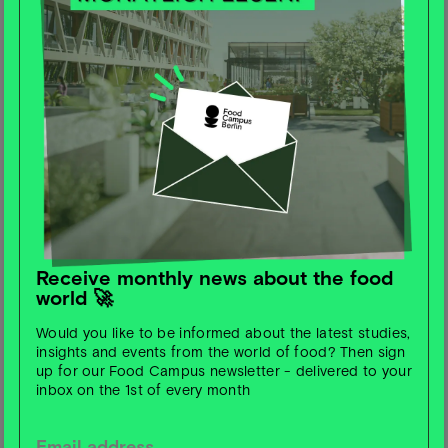
Klimabedingungen könnten die Produktivität der
Landwirtschaft beeinträchtigen und die Stabilität der
Lebensmittelversorgung gefährden.
📈 Technologische Innovationen in der
Lebensmittelproduktion:
Die Studie betont die
Bedeutung von technologischen Fortschritten, wie z. B.
Präzisionslandwirtschaft, um die Effizienz und
Nachhaltigkeit der Lebensmittelproduktion zu steigern.
Die Studie zeigt, wie Wissenschaft, Landwirtschaft und
Receive monthly news about the food
Industrie gemeinsam neue Wege gehen können, damit
world 🚀
Ernährung Gesundheit und Planet gleichermaßen stärkt.
Would you like to be informed about the latest studies,
insights and events from the world of food? Then sign
🍏
Was Menschen bei Ernährung wirklich bewegt –
up for our Food Campus newsletter - delivered to your
Studie der Robert-Bosch-Stiftung
inbox on the 1st of every month
Die neue Studie „Meine, deine, unsere“ der Robert Bosch
Stiftung zeigt: Ernährung ist mehr als Konsum – sie ist