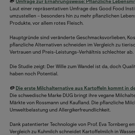
🌱
Umfrage zur Ernährungsweise: Pflanzliche Lebensmit
Laut einer repräsentativen Umfrage des Good Food Insti
umzustellen – besonders hin zu mehr pflanzlichen Lebensmi
Produkte, vor allem rotes Fleisch.
Hauptgründe sind veränderte Geschmacksvorlieben, Ko
pflanzliche Alternativen schneiden im Vergleich zu tieri
Vertrauen und Preis-Leistungs-Verhältnis schlechter ab.
Die Studie zeigt: Der Wille zum Wandel ist da, doch Qua
haben noch Potential.
🥔
Die erste Milchalternative aus Kartoffeln kommt in 
Die schwedische Marke DUG bringt ihre vegane Milchalte
Märkte von Rossmann und Kaufland. Die pflanzliche Milc
Umweltbelastung und Allergikerfreundlichkeit.
Dank patentierter Technologie von Prof. Eva Tornberg en
Vergleich zu Kuhmilch schneidet Kartoffelmilch in Wass