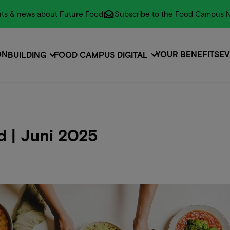
vents & news about Future Food
Subscribe to the Food Campus N
ON
YOUR BENEFITS
EV
BUILDING
FOOD CAMPUS DIGITAL
ON
EVENTS
EV
 | Juni 2025