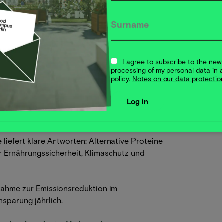
e, darunter komplexe Vorschriften, fehlende
fikationen.
I agree to subscribe to the new
arkt gestärkt und attraktiver für Unternehmen,
processing of my personal data in 
policy.
Notes on our data protectio
oteine 2024 in Deutschland verfünffacht
teigen. Doch unser Planet stößt an Grenzen.
liefert klare Antworten: Alternative Proteine
r Ernährungssicherheit, Klimaschutz und
ßnahme zur Emissionsreduktion im
nsparung jährlich.