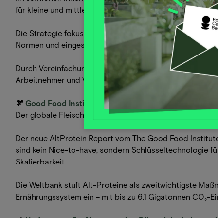
für kleine und mittlere Unternehmen.
Die Strategie fokussiert sich auf zehn zentrale Hemmniss
Normen und eingeschränkte Anerkennung von Berufsquali
Durch Vereinfachung und Digitalisierung soll der Binnenm
Arbeitnehmer und Verbraucher gestaltet werden.
🫘
Good Food Institute: Investitionen in Alternative Pr
Der globale Fleischkonsum soll bis 2050 um über 50 % s
Der neue AltProtein Report vom The Good Food Institute 
sind kein Nice-to-have, sondern Schlüsseltechnologie fü
Skalierbarkeit.
Die Weltbank stuft Alt-Proteine als zweitwichtigste Ma
Ernährungssystem ein – mit bis zu 6,1 Gigatonnen CO₂-Ei