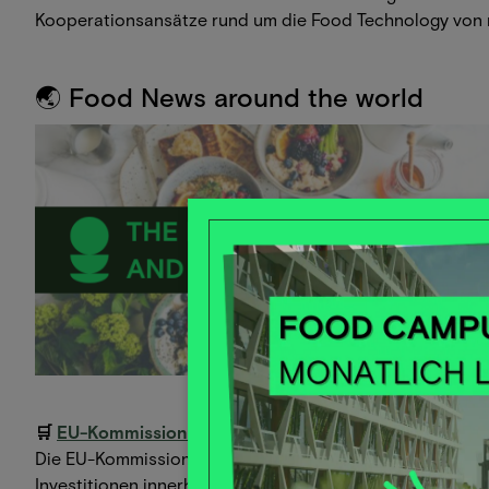
Kooperationsansätze rund um die Food Technology von
🌏 Food News around the world
🛒
EU-Kommission präsentiert neue Strategie für einen
Die EU-Kommission hat am 21. Mai 2025 eine neue Binnen
Investitionen innerhalb der EU zu erleichtern. Ziel ist 