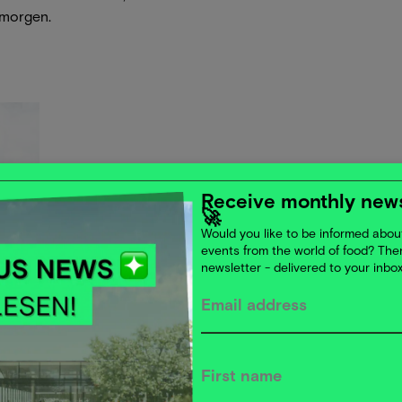
 morgen.
Receive monthly news
🚀
Would you like to be informed about
events from the world of food? Th
newsletter - delivered to your inbo
 stärkeren Binnenmarkt
marktstrategie vorgestellt, um Handel und
es, bestehende Hürden abzubauen, insbesondere