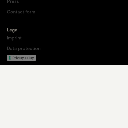
Press
Contact form
Legal
Imprint
Data protection
Privacy policy
Our contribution to planetary health