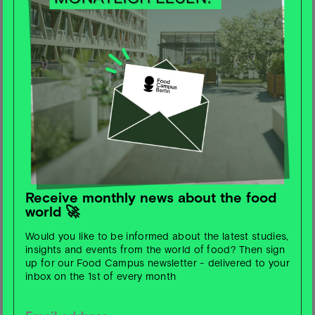
dreiteilige Studienreihe zu hochverarbeiteten
Lebensmitteln. Die Analysen zeigen, dass Produkte wie
Tiefkühlgerichte, Snacks oder Fertigmahlzeiten
traditionelle, frische Ernährungsweisen zunehmend
verdrängen.
Sie liefern übermäßig Zucker, Fett, Salz und Zusatzstoffe,
führen zu Nährstoffungleichgewichten und steigern das
Risiko für chronische Krankheiten wie Herz-Kreislauf-
Erkrankungen, Diabetes oder Fettleibigkeit.
Receive monthly news about the food
Langfristige gesundheitliche Folgen sind durch
world 🚀
zahlreiche Kohorten- und Interventionsstudien belegt.
Die Ergebnisse verdeutlichen die Dringlichkeit, den
Would you like to be informed about the latest studies,
Zugang zu frischen, unverarbeiteten Lebensmitteln zu
insights and events from the world of food? Then sign
up for our Food Campus newsletter - delivered to your
fördern, Aufklärung zu betreiben und politische
inbox on the 1st of every month
Maßnahmen zu ergreifen, die eine gesunde, nachhaltige
Ernährung unterstützen.