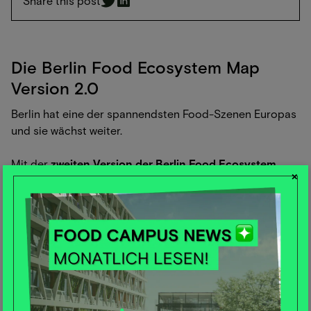
Share this post
Die Berlin Food Ecosystem Map
Version 2.0
Berlin hat eine der spannendsten Food-Szenen Europas
und sie wächst weiter.
Mit der
zweiten Version der Berlin Food Ecosystem
×
Map
machen wir das Berliner Food-Ökosystem noch
umfassender sichtbar: größer, vielfältiger und näher an
der Realität einer Stadt, in der Food-Innovation auf
Handwerk, Kultur und Unternehmertum trifft.
Gemeinsam mit starken Partner:innen haben wir die Map
weiterentwickelt und um einige neue Unternehmen
ergänzt. Erstmals rücken dabei auch
Handwerk und