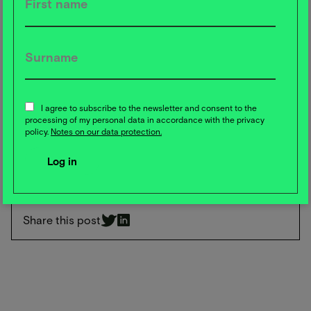
Die zweite Version ist dabei kein Abschluss, sondern ein
weiterer Schritt.
Denn das Berliner Food-Ökosystem lebt von Dynamik,
Offenheit und Beteiligung und es wächst mit jeder Idee,
jedem Unternehmen und jedem Menschen, der diese
Stadt kulinarisch prägt.
I agree to subscribe to the newsletter and consent to the
processing of my personal data in accordance with the privacy
policy.
Notes on our data protection.
➤ Jetzt Berlin Food Ecosystem Map Version 2.0
runterladen
Share this post