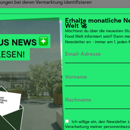
rungen bei deren Vermarktung identifizieren
i und der Kantine Zukunft geben. Im zweiten
Erhalte monatliche N
n in Kleingruppen. Die Themen für diese
Welt 🚀
utze für die Möglichkeit und reiche Deine
Möchtest du über die neuesten Stu
Food Welt informiert sein? Dann m
vor der Veranstaltung und setzen anschließend
Newsletter an - immer am 1. jeden
n eine Schlüsselfunktion in der Planetary
, Vitaminen und Mineralstoffen sind und
ischen Fußabdruck haben. Durch den
icht nur unsere Gesundheit verbessern,
zu reduzieren.
n und gemeinsam gestalten. Die ökologischen
bensmittelindustrie ist Teil des Problems, aber
physischen und digitalen Ort als
em aus Startups, Unternehmen und
ngbrett für Lösungskonzepte und gleichzeitig
Ich willige ein, den Newsletter
Verarbeitung meiner personenbez
lbranche.