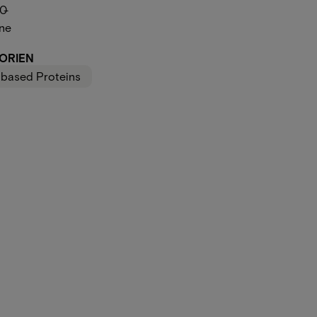
00
-
ne
ORIEN
tbased Proteins