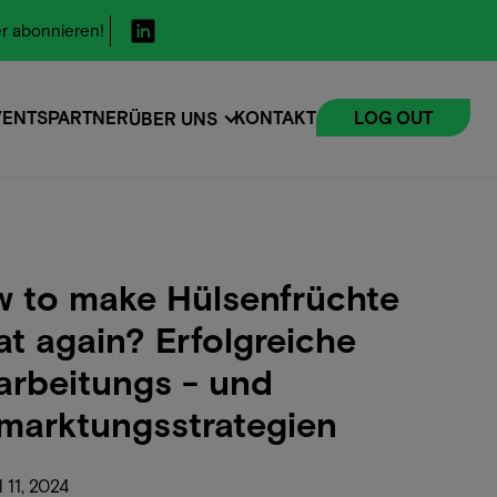
r abonnieren!
VENTS
PARTNER
KONTAKT
LOG OUT
ÜBER UNS
VENTS
 to make Hülsenfrüchte
at again? Erfolgreiche
arbeitungs - und
marktungsstrategien
l 11, 2024