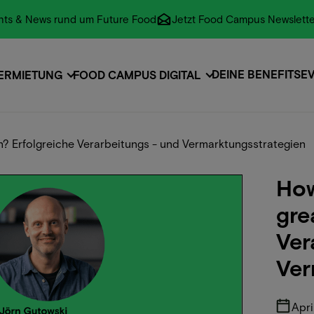
vents & News rund um Future Food
Jetzt Food Campus Newslette
DEINE BENEFITS
E
ERMIETUNG
FOOD CAMPUS DIGITAL
EVENTS
E
n? Erfolgreiche Verarbeitungs - und Vermarktungsstrategien
How
gre
Ver
Ver
Apri