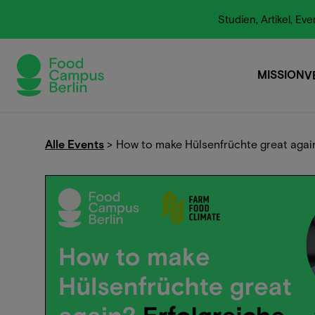
Studien, Artikel, E
MISSION
V
MISSION
Alle Events
>
How to make Hülsenfrüchte great agai