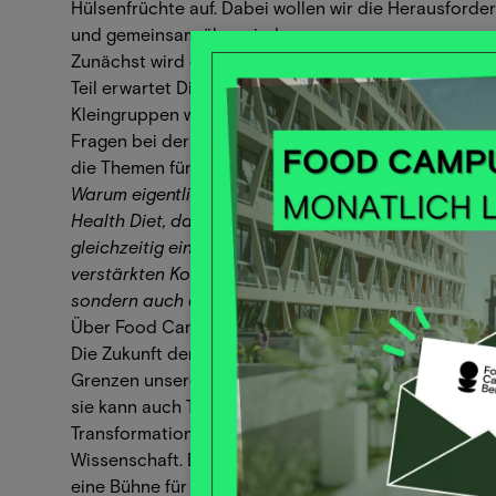
Hülsenfrüchte auf. Dabei wollen wir die Herausforde
und gemeinsam überwinden.
Zunächst wird es Impulsvorträge von GoodCrop, Zeev
Teil erwartet Dich Raum für Austausch und Diskussio
Kleingruppen werden gemeinsam mit dir festgelegt! N
Fragen bei der Anmeldung ein. Diese kuratieren wir 
die Themen für die Kleingruppen fest.
Warum eigentlich Hülsenfrüchte? Hülsenfrüchte habe
Health Diet, da sie reich an Protein, Ballaststoffen
gleichzeitig einen vergleichsweise geringen ökolog
verstärkten Konsum von Hülsenfrüchten können wir n
sondern auch dazu beitragen, die Umweltbelastung 
Über Food Campus Berlin
Die Zukunft der Lebensmittel-Produktion neu denke
Grenzen unseres Planeten sind überschritten. Die Le
sie kann auch Teil der Lösung sein. Wir bauen einen 
Transformationsbeschleuniger, ein ganzes Ökosyst
Wissenschaft. Der Food Campus Berlin wird ein Spru
eine Bühne für Innovationsprojekte der Lebensmitte