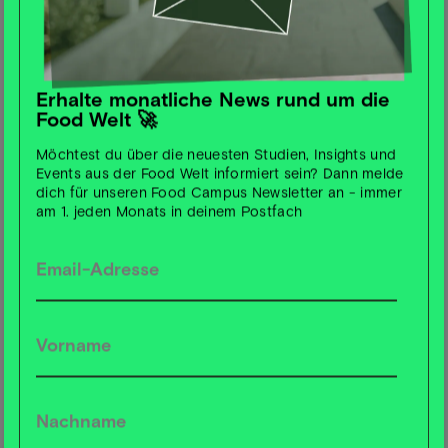
hosting an intimate community rooftop meetup,
overlooking the city, built for (aspiring) founders,
investors, scientists and corporate leaders who want to
understand what's actually shaping food in 2026. The
Erhalte monatliche News rund um die
afternoon focuses on three trends worth your attention
Food Welt 🚀
to in 2026: ↳ Algae ↳ Hybrid Products ↳ GLP-1
Möchtest du über die neuesten Studien, Insights und
Events aus der Food Welt informiert sein? Dann melde
dich für unseren Food Campus Newsletter an - immer
am 1. jeden Monats in deinem Postfach