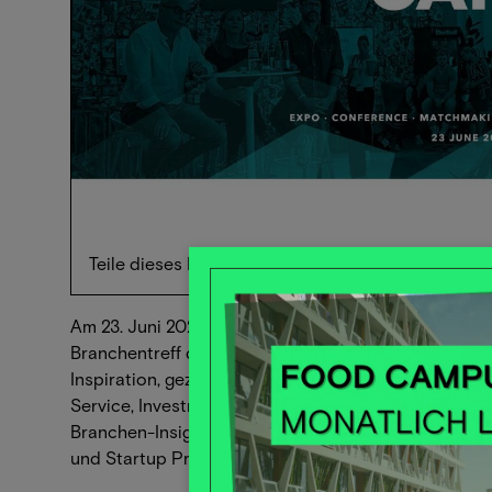
Teile dieses Event
Am 23. Juni 2025 geht das Food Innovation Camp (FI
Branchentreff der nachhaltigen Food Szene bietet
Inspiration, gezieltes Networking und Business. To
Service, Investment und Politik treffen auf bis zu 9
Branchen-Insights in der Konferenz, können über 30
und Startup Produkte live in der FIC Show Kitchen v