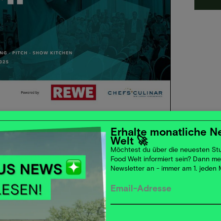
+ Zum Kalender hinzufügen
Erhalte monatliche N
Welt 🚀
C) in Hamburg in die nächste Runde.Als
Möchtest du über die neuesten Stu
 das Camp über 1300 Fachbesuchern Raum für
Food Welt informiert sein? Dann m
Newsletter an - immer am 1. jeden
p-Entscheider aus Handel, Gastgewerbe, Food
0 innovative Food Startups, erfahren spannende
 Startup Pitches auf der Pitch-Bühne verfolgen
erkosten.