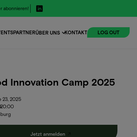
r abonnieren!
VENTS
PARTNER
KONTAKT
LOG OUT
ÜBER UNS
VENTS
d Innovation Camp 2025
 23, 2025
0
-
20:00
burg
Jetzt anmelden