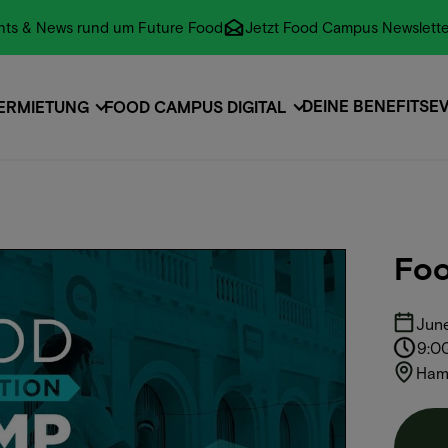
vents & News rund um Future Food
Jetzt Food Campus Newslette
DEINE BENEFITS
E
ERMIETUNG
FOOD CAMPUS DIGITAL
EVENTS
E
Foo
June
9:0
Ham