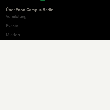
Über Food Campus Berlin
Vermietung
Events
Mission
Partner
Beirat
Über Artprojekt
Kontakt
Presse
Kontaktformular
Legal