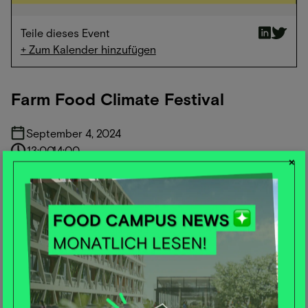
Teile dieses Event
+ Zum Kalender hinzufügen
Farm Food Climate Festival
September 4, 2024
13:00
-
14:00
×
Mecklenburg-Vorpommern
KATEGORIEN
Agricultural Transformation
Nutrition Education
Personalized Nutrition
Smart Proteins and Sidestreams
Sustainability Communication