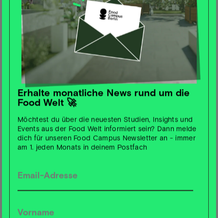
Jetzt anmelden
Das Farm Food Climate Festival bringt Köpfe zusammen,
die die Land- und Ernährungswirtschaft von morgen
gestalten wollen. Wir als Food Campus Berlin werden mit
Lia als Moderatorin vor Ort sein und einen Workshop
Erhalte monatliche News rund um die
moderieren. Auch hier steht Networking an oberer Stelle,
Food Welt 🚀
denn von Landwirt:innen und Netzwerkpartner:innen
über (Lokal- und Bundes-) Politiker:innen bis hin zu
Möchtest du über die neuesten Studien, Insights und
Events aus der Food Welt informiert sein? Dann melde
relevanten Akteur:innen des Landwirtschafts- und
dich für unseren Food Campus Newsletter an - immer
Ernährungssektors kommen auf dem FFCF alle
am 1. jeden Monats in deinem Postfach
zusammen.‍