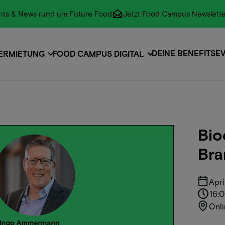
vents & News rund um Future Food
Jetzt Food Campus Newslette
DEINE BENEFITS
E
ERMIETUNG
FOOD CAMPUS DIGITAL
EVENTS
E
Bio
Bra
Apri
16:
Onli