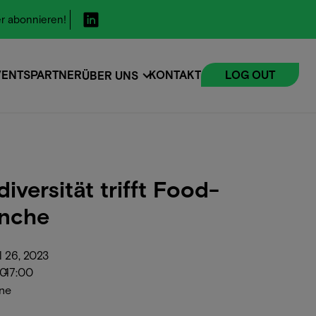
r abonnieren!
VENTS
PARTNER
KONTAKT
LOG OUT
ÜBER UNS
VENTS
diversität trifft Food-
nche
l 26, 2023
00
-
17:00
ne