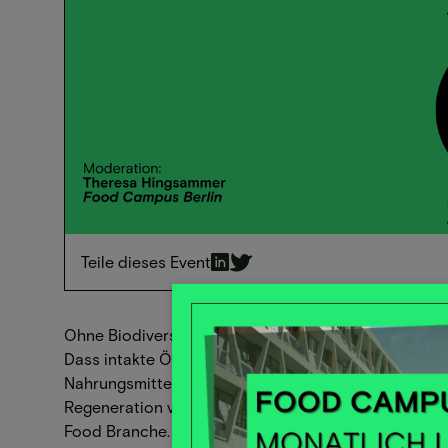
Teile dieses Event
Ohne Biodiversität keine stabilen Ökosysteme - Ohn
Dass intakte Ökosysteme und hohe Biodiversität der
Nahrungsmittelproduktion – und damit unserer Existe
Regeneration von Ökosystemen sind essenziell für di
Food Branche.