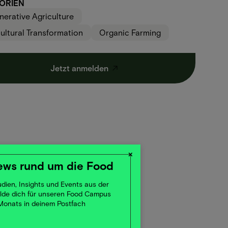
ORIEN
erative Agriculture
ultural Transformation
Organic Farming
Jetzt anmelden
×
ews rund um die Food
dien, Insights und Events aus der
elde dich für unseren Food Campus
 Monats in deinem Postfach