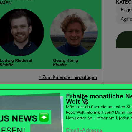
KATEG
Regen
Agric
+ Zum Kalender hinzufügen
Erhalte monatliche N
e stabile Ökosysteme keine Nahrungsmittel.
Welt 🚀
 Grundstein für die weltweite
Möchtest du über die neuesten Stu
Food Welt informiert sein? Dann m
nz – sind, ist bekannt. Der Schutz und die
Newsletter an - immer am 1. jeden
e wirtschaftliche Stabilität, insbesondere der